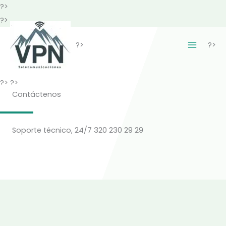
Ir
?>
al
?>
contenido
?>
?>
?>
?>
Contáctenos
Soporte técnico, 24/7 320 230 29 29